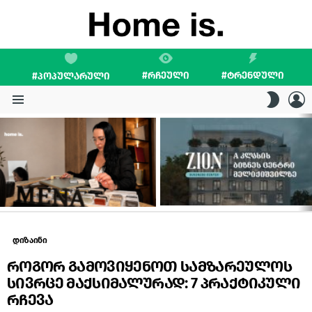
#ᲠᲩᲔᲣᲚᲘ
#ᲢᲠᲔᲜᲓᲣᲚᲘ
#ᲞᲝᲞᲣᲚᲐᲠᲣᲚᲘ
L
SWITC
SKIN
Menu
LATEST
STORIES
დიზაინი
როგორ გამოვიყენოთ სამზარეულოს
სივრცე მაქსიმალურად: 7 პრაქტიკული
რჩევა