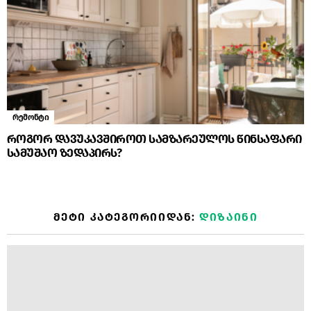
რემონტი
როგორ დავუკავშიროთ სამზარეულოს წინსაფარი
სამუშაო ზედაპირს?
ᲛᲔᲢᲘ ᲙᲐᲢᲔᲒᲝᲠᲘᲘᲓᲐᲜ:
ᲓᲘᲖᲐᲘᲜᲘ