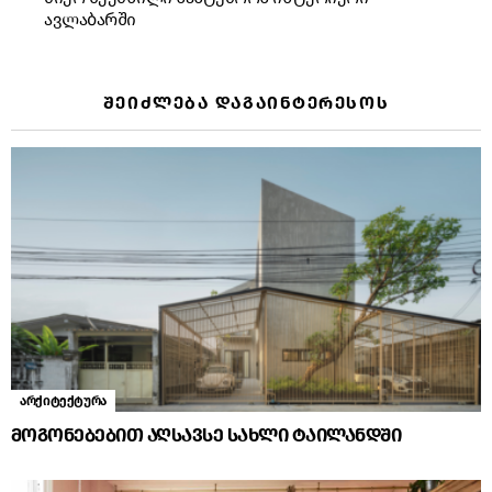
ავლაბარში
ᲨᲔᲘᲫᲚᲔᲑᲐ ᲓᲐᲒᲐᲘᲜᲢᲔᲠᲔᲡᲝᲡ
არქიტექტურა
მოგონებებით აღსავსე სახლი ტაილანდში