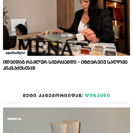
ადამიანები
იდეიდან რეალურ სივრცემდე – ინტერვიუ სალომე
კიკვაძესთან
ᲛᲔᲢᲘ ᲙᲐᲢᲔᲒᲝᲠᲘᲘᲓᲐᲜ:
ᲓᲘᲖᲐᲘᲜᲘ