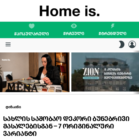
#ᲠᲩᲔᲣᲚᲘ
#ᲢᲠᲔᲜᲓᲣᲚᲘ
#ᲞᲝᲞᲣᲚᲐᲠᲣᲚᲘ
L
SWITC
SKIN
Menu
LATEST
STORIES
დიზაინი
სახლის საშობაო დეკორი ბუნებრივი
მასალებისგან – 7 ორიგინალური
ვარიანტი