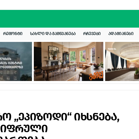
ᲠᲔᲛᲝᲜᲢᲘ
ᲡᲐᲮᲚᲘ ᲓᲐ ᲒᲐᲛᲬᲕᲐᲜᲔᲑᲐ
ᲠᲩᲔᲕᲔᲑᲘ
ᲐᲓᲐᲛᲘᲐᲜᲔᲑᲘ
ო „ეპიზოდი“ იხსნება,
ციფრული