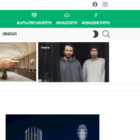
facebook
instagram
#ᲞᲝᲞᲣᲚᲐᲠᲣᲚᲘ
#ᲠᲩᲔᲣᲚᲘ
#ᲢᲠᲔᲜᲓᲣᲚᲘ
SEARCH
SWITCH
ᲐᲛᲑᲔᲑᲘ
SKIN