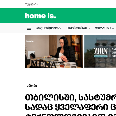
რეკლამა
ᲐᲠᲥᲘᲢᲔᲥᲢᲣᲠᲐ
ᲘᲜᲢᲔᲠᲘᲔᲠᲘ
ᲓᲘᲖᲐᲘᲜᲘ
Menu
LATEST
STORIES
ამბები
თბილისში, სასტუმრ
სადაც ყველაფერი 