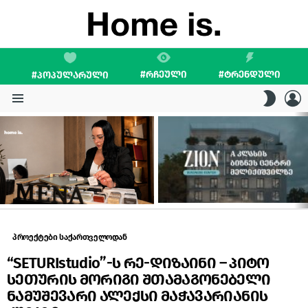
#ᲠᲩᲔᲣᲚᲘ
#ᲢᲠᲔᲜᲓᲣᲚᲘ
#ᲞᲝᲞᲣᲚᲐᲠᲣᲚᲘ
L
SWITC
SKIN
Menu
LATEST
STORIES
პროექტები საქართველოდან
“SETURIstudio”-ს რე-დიზაინი – პიტო
სეთურის მორიგი შთამაგონებელი
ნამუშევარი ალექსი მაჭავარიანის