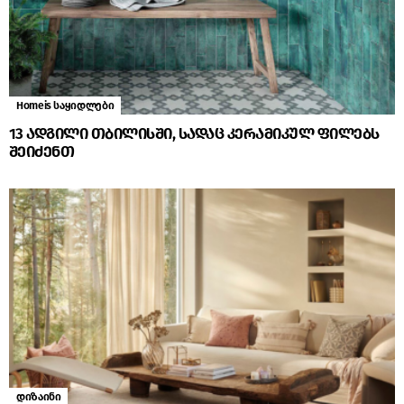
Homeis საყიდლები
13 ადგილი თბილისში, სადაც კერამიკულ ფილებს
შეიძენთ
დიზაინი