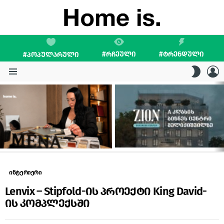
#ᲠᲩᲔᲣᲚᲘ
#ᲢᲠᲔᲜᲓᲣᲚᲘ
#ᲞᲝᲞᲣᲚᲐᲠᲣᲚᲘ
L
SWITC
SKIN
Menu
LATEST
STORIES
ინტერიერი
Lenvix – Stipfold-ის პროექტი King David-
ის კომპლექსში