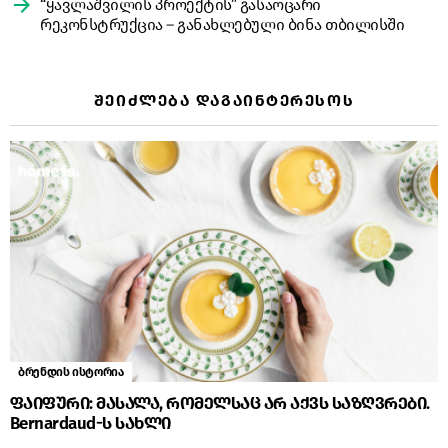
“ყავლაშვილის პროექტის” გასაოცარი
რეკონსტრუქცია – განახლებული ბინა თბილისში
ᲨᲔᲘᲫᲚᲔᲑᲐ ᲓᲐᲒᲐᲘᲜᲢᲔᲠᲔᲡᲝᲡ
ბრენდის ისტორია
ფაიფური: მასალა, რომელსაც არ აქვს საზღვრები.
Bernardaud-ს სახლი