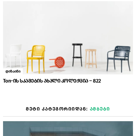
დიზაინი
Ton-ის სკამების ახალი კოლექცია – 822
ᲛᲔᲢᲘ ᲙᲐᲢᲔᲒᲝᲠᲘᲘᲓᲐᲜ:
ᲐᲛᲑᲔᲑᲘ