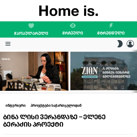
#ᲠᲩᲔᲣᲚᲘ
#ᲢᲠᲔᲜᲓᲣᲚᲘ
#ᲞᲝᲞᲣᲚᲐᲠᲣᲚᲘ
L
SWITC
SKIN
Menu
LATEST
STORIES
ინტერიერი
პროექტები საქართველოდან
ბინა ლისი ვერანდაზე – ელენე
ბერაძის პროექტი