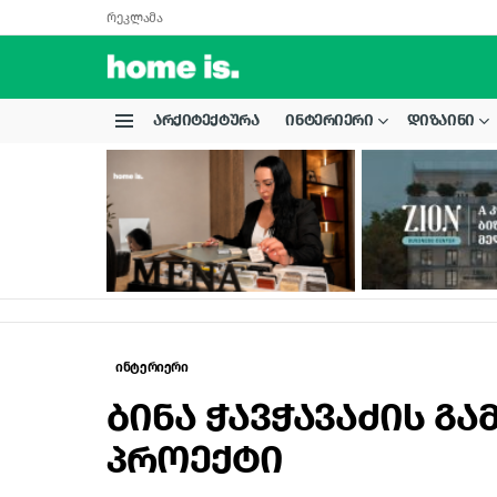
რეკლამა
ᲐᲠᲥᲘᲢᲔᲥᲢᲣᲠᲐ
ᲘᲜᲢᲔᲠᲘᲔᲠᲘ
ᲓᲘᲖᲐᲘᲜᲘ
Menu
LATEST
STORIES
ინტერიერი
ბინა ჭავჭავაძის გა
პროექტი