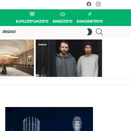
facebook
instagram
#ᲞᲝᲞᲣᲚᲐᲠᲣᲚᲘ
#ᲠᲩᲔᲣᲚᲘ
#ᲢᲠᲔᲜᲓᲣᲚᲘ
SEARCH
SWITCH
ᲐᲛᲑᲔᲑᲘ
SKIN