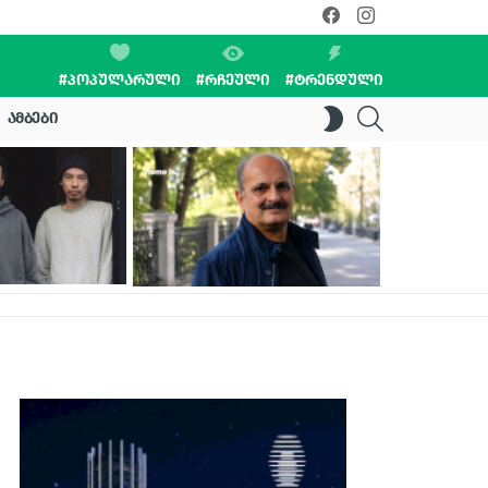
facebook
instagram
#ᲞᲝᲞᲣᲚᲐᲠᲣᲚᲘ
#ᲠᲩᲔᲣᲚᲘ
#ᲢᲠᲔᲜᲓᲣᲚᲘ
SEARCH
SWITCH
ᲐᲛᲑᲔᲑᲘ
SKIN