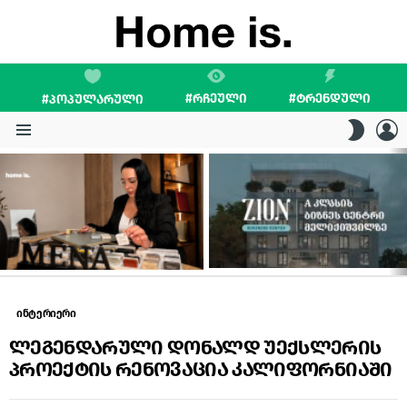
#ᲠᲩᲔᲣᲚᲘ
#ᲢᲠᲔᲜᲓᲣᲚᲘ
#ᲞᲝᲞᲣᲚᲐᲠᲣᲚᲘ
L
SWITC
SKIN
Menu
LATEST
STORIES
ინტერიერი
ლეგენდარული დონალდ უექსლერის
პროექტის რენოვაცია კალიფორნიაში