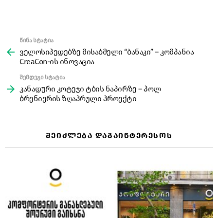
წინა სტატია
See
more
ველოსიპედებზე მისაბმელი “ბანაკი” – კომპანია
CreaCon-ის ინოვაცია
შემდეგი სტატია
კანადური კოტეჯი ტბის ნაპირზე – პოლ
ბრენიერის ზღაპრული პროექტი
ᲨᲔᲘᲫᲚᲔᲑᲐ ᲓᲐᲒᲐᲘᲜᲢᲔᲠᲔᲡᲝᲡ