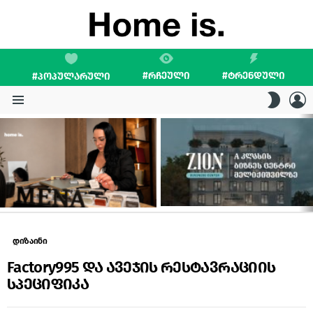
#ᲠᲩᲔᲣᲚᲘ
#ᲢᲠᲔᲜᲓᲣᲚᲘ
#ᲞᲝᲞᲣᲚᲐᲠᲣᲚᲘ
L
SWITC
SKIN
Menu
LATEST
STORIES
დიზაინი
Factory995 და ავეჯის რესტავრაციის
სპეციფიკა