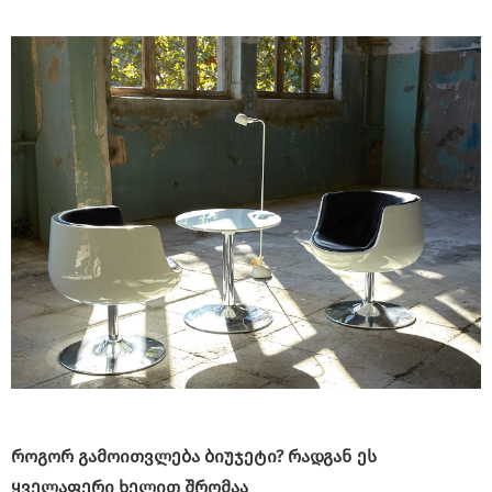
როგორ გამოითვლება ბიუჯეტი? რადგან ეს
ყველაფერი ხელით შრომაა