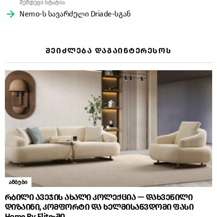
შემდეგი სტატია
Nemo-ს სავარძელი Driade-სგან
ᲨᲔᲘᲫᲚᲔᲑᲐ ᲓᲐᲒᲐᲘᲜᲢᲔᲠᲔᲡᲝᲡ
ამბები
რბილი ავეჯის ახალი კოლექცია — დახვეწილი
დიზაინი, კომფორტი და ხელმისაწვდომი ფასი
Home By Elite-ში