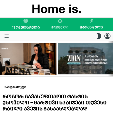
#ᲠᲩᲔᲣᲚᲘ
#ᲢᲠᲔᲜᲓᲣᲚᲘ
#ᲞᲝᲞᲣᲚᲐᲠᲣᲚᲘ
L
SWITC
SKIN
Menu
LATEST
STORIES
სახლის მოვლა
როგორ გავასუფთაოთ ტახტის
ქსოვილი – მარტივი ნაბიჯები თქვენი
რბილი ავეჯის გასაახლებლად