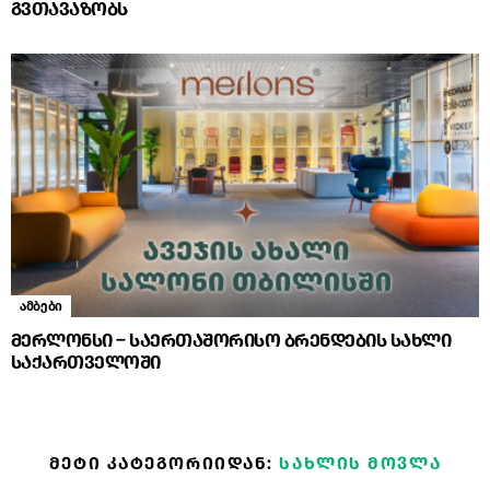
გვთავაზობს
ამბები
მერლონსი – საერთაშორისო ბრენდების სახლი
საქართველოში
ᲛᲔᲢᲘ ᲙᲐᲢᲔᲒᲝᲠᲘᲘᲓᲐᲜ:
ᲡᲐᲮᲚᲘᲡ ᲛᲝᲕᲚᲐ