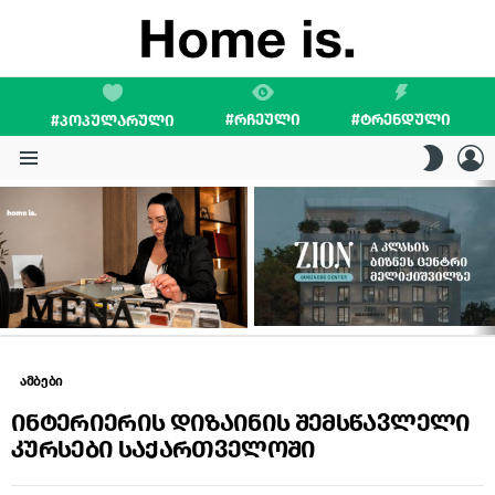
#ᲠᲩᲔᲣᲚᲘ
#ᲢᲠᲔᲜᲓᲣᲚᲘ
#ᲞᲝᲞᲣᲚᲐᲠᲣᲚᲘ
L
SWITC
SKIN
Menu
LATEST
STORIES
ამბები
ინტერიერის დიზაინის შემსწავლელი
კურსები საქართველოში