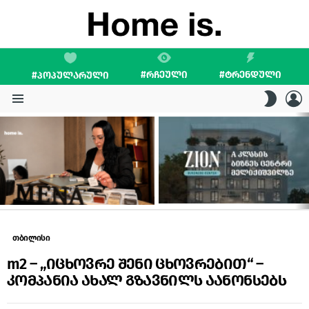
#ᲠᲩᲔᲣᲚᲘ
#ᲢᲠᲔᲜᲓᲣᲚᲘ
#ᲞᲝᲞᲣᲚᲐᲠᲣᲚᲘ
L
SWITC
SKIN
Menu
LATEST
STORIES
თბილისი
m2 – „იცხოვრე შენი ცხოვრებით“ –
კომპანია ახალ გზავნილს აანონსებს