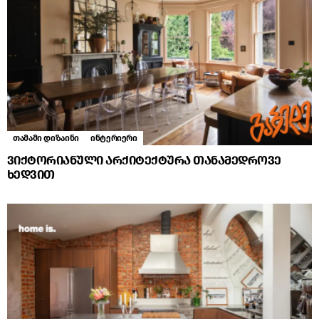
თამამი დიზაინი
ინტერიერი
ვიქტორიანული არქიტექტურა თანამედროვე
ხედვით