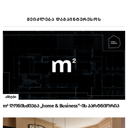
ᲨᲔᲘᲫᲚᲔᲑᲐ ᲓᲐᲒᲐᲘᲜᲢᲔᲠᲔᲡᲝᲡ
ამბები
m² ღონისძიება „home & Business“-ის პარტნიორია