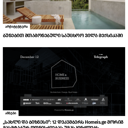
არქიტექტურა
ბუნებით შთაგონებული საუცხოო ვილა მექსიკაში
ამბები
„სახლი და ბიზნესი“: 12 დეკემბერს Homeis.ge მორიგ
მასშტაბურ ღონისძიებას უმასპინძლებს