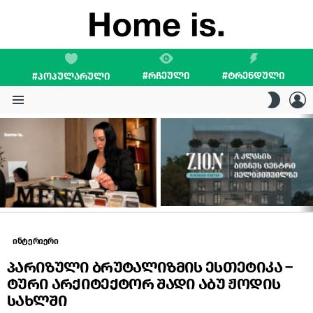
#ᲠᲩᲔᲣᲚᲘ
#ᲢᲠᲔᲜᲓᲣᲚᲘ
#ᲞᲝᲞᲣᲚᲐᲠᲣᲚᲘ
L
SWITC
SKIN
Menu
LATEST
STORIES
ინტერიერი
პარიზული ბრუტალიზმის ესთეტიკა –
ტური არქიტექტორ შადი აბუ ჟოდის
სახლში