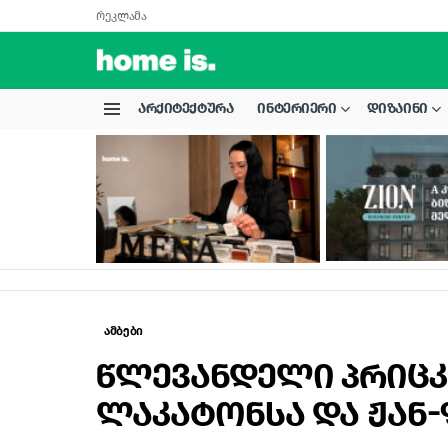
რეკლამა
ᲐᲠᲥᲘᲢᲔᲥᲢᲣᲠᲐ
ᲘᲜᲢᲔᲠᲘᲔᲠᲘ
ᲓᲘᲖᲐᲘᲜᲘ
Menu
LATEST
STORIES
ამბები
წლევანდელი პრიცკ
ლაკატონსა და ჟან