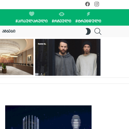
facebook
instagram
#ᲞᲝᲞᲣᲚᲐᲠᲣᲚᲘ
#ᲠᲩᲔᲣᲚᲘ
#ᲢᲠᲔᲜᲓᲣᲚᲘ
SEARCH
SWITCH
ᲐᲛᲑᲔᲑᲘ
SKIN