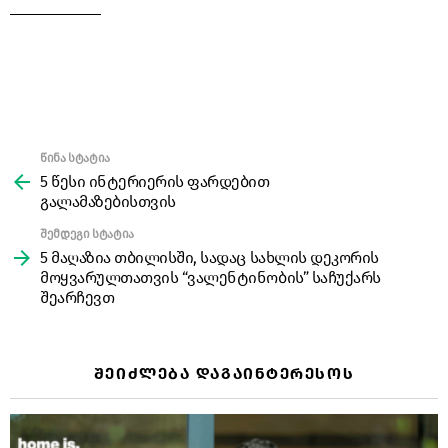
წინა სტატია
See
more
5 წესი ინტერიერის ფარდებით
გალამაზებისთვის
შემდეგი სტატია
5 მაღაზია თბილისში, სადაც სახლის დეკორის
მოყვარულთათვის “ვალენტინობის” საჩუქარს
შეარჩევთ
ᲨᲔᲘᲫᲚᲔᲑᲐ ᲓᲐᲒᲐᲘᲜᲢᲔᲠᲔᲡᲝᲡ