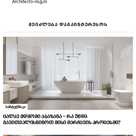
Architects-ისგან
ᲨᲔᲘᲫᲚᲔᲑᲐ ᲓᲐᲒᲐᲘᲜᲢᲔᲠᲔᲡᲝᲡ
სანტექნიკა
ცალკე მდგომი აბაზანა – რა უნდა
გავითვალისწინოთ მისი შერჩევის პროცესში?