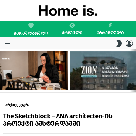
#ᲠᲩᲔᲣᲚᲘ
#ᲢᲠᲔᲜᲓᲣᲚᲘ
#ᲞᲝᲞᲣᲚᲐᲠᲣᲚᲘ
L
SWITC
SKIN
Menu
LATEST
STORIES
არქიტექტურა
The Sketchblock – ANA architecten-ის
პროექტი ამსტერდამში