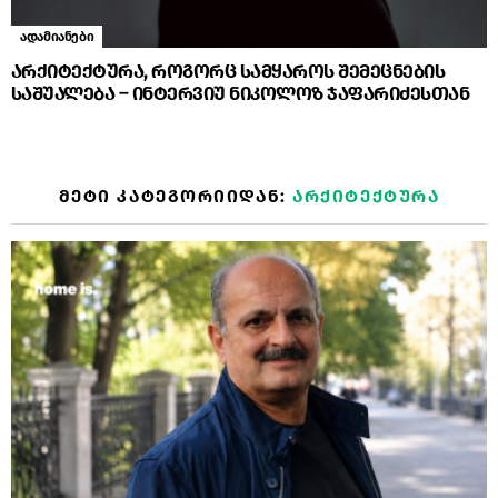
ადამიანები
არქიტექტურა, როგორც სამყაროს შემეცნების
საშუალება – ინტერვიუ ნიკოლოზ ჯაფარიძესთან
ᲛᲔᲢᲘ ᲙᲐᲢᲔᲒᲝᲠᲘᲘᲓᲐᲜ:
ᲐᲠᲥᲘᲢᲔᲥᲢᲣᲠᲐ