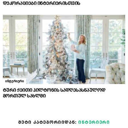
დეკორაციები ინტერიერისთვის
ინტერიერი
ტური ქეითი ჰილტონის სადღესასწაულოდ
მორთულ სახლში
ᲛᲔᲢᲘ ᲙᲐᲢᲔᲒᲝᲠᲘᲘᲓᲐᲜ:
ᲘᲜᲢᲔᲠᲘᲔᲠᲘ