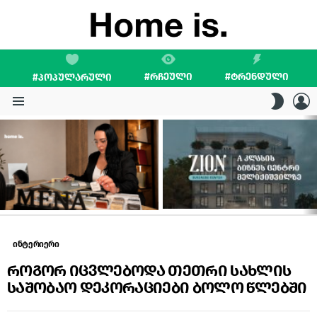
#ᲠᲩᲔᲣᲚᲘ
#ᲢᲠᲔᲜᲓᲣᲚᲘ
#ᲞᲝᲞᲣᲚᲐᲠᲣᲚᲘ
L
SWITC
SKIN
Menu
LATEST
STORIES
ინტერიერი
როგორ იცვლებოდა თეთრი სახლის
საშობაო დეკორაციები ბოლო წლებში