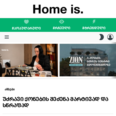
#ᲠᲩᲔᲣᲚᲘ
#ᲢᲠᲔᲜᲓᲣᲚᲘ
#ᲞᲝᲞᲣᲚᲐᲠᲣᲚᲘ
L
SWITC
SKIN
Menu
LATEST
STORIES
ამბები
უძრავი ქონების შეძენა მარტივად და
სწრაფად