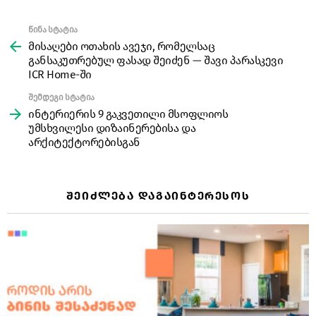
წინა სტატია
See
more
მისაღები ოთახის ავეჯი, რომელსაც
განსაკუთრებულ ფასად შეიძენ — შავი პარასკევი
ICR Home-ში
შემდეგი სტატია
ინტერიერის 9 გაკვეთილი მსოფლიოს
უმსხვილესი დიზაინერებისა და
არქიტექტორებისგან
ᲨᲔᲘᲫᲚᲔᲑᲐ ᲓᲐᲒᲐᲘᲜᲢᲔᲠᲔᲡᲝᲡ