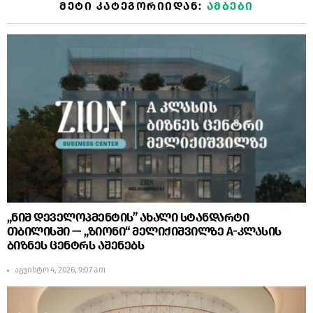
ᲛᲔᲢᲘ ᲙᲐᲢᲔᲒᲝᲠᲘᲘᲓᲐᲜ:
ᲐᲛᲑᲔᲑᲘ
„ნიშ დეველოპმენტის” ახალი სტანდარტი
თბილისში — „ზიონი“ მელიქიშვილზე A-კლასის
ბიზნეს ცენტრს აშენებს
აგვისტო 4, 2026, 9:07 am