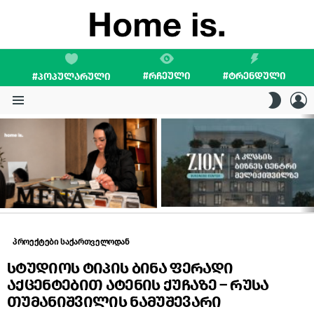
#ᲠᲩᲔᲣᲚᲘ
#ᲢᲠᲔᲜᲓᲣᲚᲘ
#ᲞᲝᲞᲣᲚᲐᲠᲣᲚᲘ
L
SWITC
SKIN
Menu
LATEST
STORIES
პროექტები საქართველოდან
სტუდიოს ტიპის ბინა ფერადი
აქცენტებით ატენის ქუჩაზე – რუსა
თუმანიშვილის ნამუშევარი