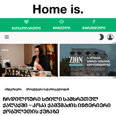
#ᲠᲩᲔᲣᲚᲘ
#ᲢᲠᲔᲜᲓᲣᲚᲘ
#ᲞᲝᲞᲣᲚᲐᲠᲣᲚᲘ
L
SWITC
SKIN
Menu
LATEST
STORIES
ინტერიერი
პროექტები საქართველოდან
ჩრდილოური სტილი სამხრეთულ
ქალაქში – კოკა ქამუშაძის ინტერიერი
ქობულეთის ქუჩაზე