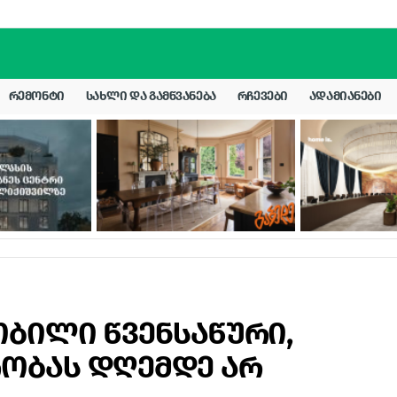
ᲠᲔᲛᲝᲜᲢᲘ
ᲡᲐᲮᲚᲘ ᲓᲐ ᲒᲐᲛᲬᲕᲐᲜᲔᲑᲐ
ᲠᲩᲔᲕᲔᲑᲘ
ᲐᲓᲐᲛᲘᲐᲜᲔᲑᲘ
ბილი წვენსაწური,
ობას დღემდე არ