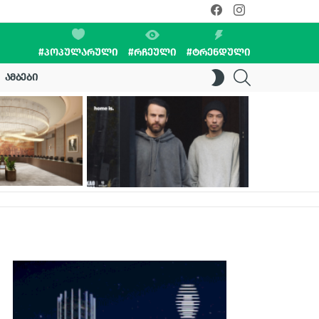
facebook
instagram
#ᲞᲝᲞᲣᲚᲐᲠᲣᲚᲘ
#ᲠᲩᲔᲣᲚᲘ
#ᲢᲠᲔᲜᲓᲣᲚᲘ
SEARCH
SWITCH
ᲐᲛᲑᲔᲑᲘ
SKIN