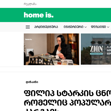
რეკლამა
ᲐᲠᲥᲘᲢᲔᲥᲢᲣᲠᲐ
ᲘᲜᲢᲔᲠᲘᲔᲠᲘ
ᲓᲘᲖᲐᲘᲜᲘ
Menu
LATEST
STORIES
დიზაინი
ფილიპ სტარკის ცნო
რომელიც პოპულარ