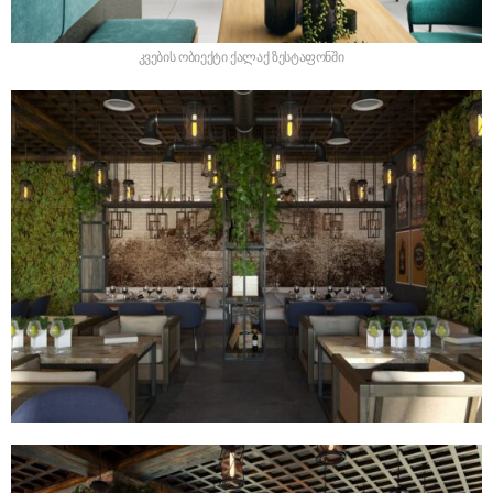
კვების ობიექტი ქალაქ ზესტაფონში