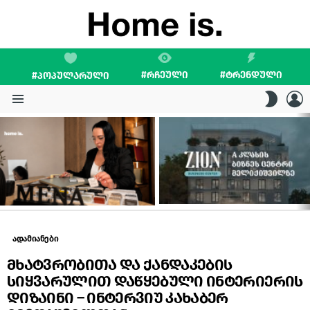
#ᲠᲩᲔᲣᲚᲘ
#ᲢᲠᲔᲜᲓᲣᲚᲘ
#ᲞᲝᲞᲣᲚᲐᲠᲣᲚᲘ
L
SWITC
SKIN
Menu
LATEST
STORIES
ადამიანები
მხატვრობითა და ქანდაკების
სიყვარულით დაწყებული ინტერიერის
დიზაინი – ინტერვიუ კახაბერ