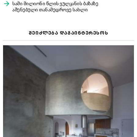
სამი მილიონი წლის ვულკანის ბაზაზე
აშენებული თანამედროვე სახლი
ᲨᲔᲘᲫᲚᲔᲑᲐ ᲓᲐᲒᲐᲘᲜᲢᲔᲠᲔᲡᲝᲡ