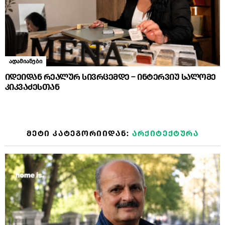
ადამიანები
იდეიდან რეალურ სივრცემდე – ინტერვიუ სალომე
კიკვაძესთან
ᲛᲔᲢᲘ ᲙᲐᲢᲔᲒᲝᲠᲘᲘᲓᲐᲜ:
ᲐᲠᲥᲘᲢᲔᲥᲢᲣᲠᲐ