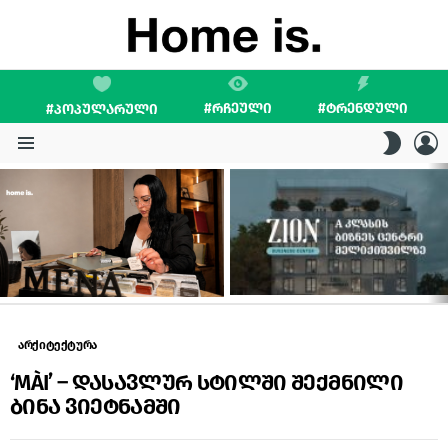
#ᲠᲩᲔᲣᲚᲘ
#ᲢᲠᲔᲜᲓᲣᲚᲘ
#ᲞᲝᲞᲣᲚᲐᲠᲣᲚᲘ
L
SWITC
SKIN
Menu
LATEST
STORIES
არქიტექტურა
‘MÀI’ – დასავლურ სტილში შექმნილი
ბინა ვიეტნამში