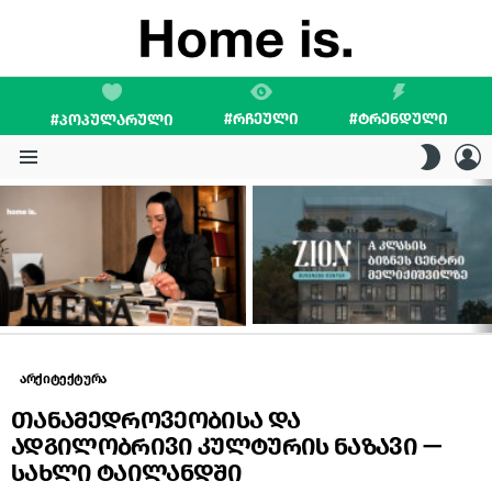
#ᲠᲩᲔᲣᲚᲘ
#ᲢᲠᲔᲜᲓᲣᲚᲘ
#ᲞᲝᲞᲣᲚᲐᲠᲣᲚᲘ
L
SWITC
SKIN
Menu
LATEST
STORIES
არქიტექტურა
თანამედროვეობისა და
ადგილობრივი კულტურის ნაზავი —
სახლი ტაილანდში