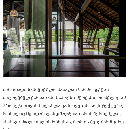
ძირითადი სამშენებლო მასალას წარმოადგენს
მიტოვებულ ქარხანაში ნაპოვნი მერქანი, რომელიც ამ
პროექტისთვის ხელახლა გამოიყენეს. არქიტექტურა,
რომელიც მდიდარ ლანდშაფტთან არის შერწყმული,
ასახავს მფლობელის რწმენას, რომ ის ბუნების მცირე