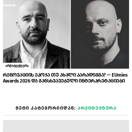
არქიტექტურა
რენოვაციის ეპოქა თუ ახალი პარადიგმა? — EUmies
Awards 2026 და განსხვავებული ინტერპრეტაციები
ᲛᲔᲢᲘ ᲙᲐᲢᲔᲒᲝᲠᲘᲘᲓᲐᲜ:
ᲐᲠᲥᲘᲢᲔᲥᲢᲣᲠᲐ