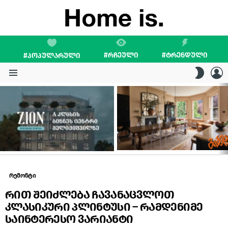
#ᲠᲩᲔᲣᲚᲘ
#ᲢᲠᲔᲜᲓᲣᲚᲘ
#ᲞᲝᲞᲣᲚᲐᲠᲣᲚᲘ
L
SWITC
SKIN
Menu
LATEST
STORIES
რემონტი
რით შეიძლება ჩავანაცვლოთ
კლასიკური პლინტუსი – რამდენიმე
საინტერესო ვარიანტი