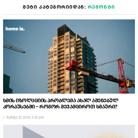
ᲛᲔᲢᲘ ᲙᲐᲢᲔᲒᲝᲠᲘᲘᲓᲐᲜ:
ᲠᲔᲛᲝᲜᲢᲘ
ხმის იზოლაციის პრობლემა ახალ აშენებულ
კორპუსებში – როგორ შევამციროთ ხმაური?
მარტი 27, 2025, 5:25 pm