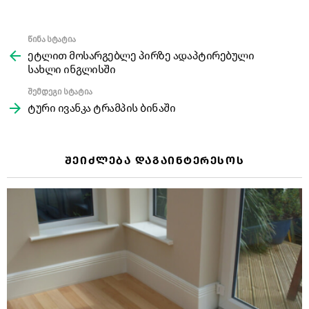
წინა სტატია
See
more
ეტლით მოსარგებლე პირზე ადაპტირებული
სახლი ინგლისში
შემდეგი სტატია
ტური ივანკა ტრამპის ბინაში
ᲨᲔᲘᲫᲚᲔᲑᲐ ᲓᲐᲒᲐᲘᲜᲢᲔᲠᲔᲡᲝᲡ