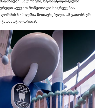
 მაღაზიები, სალონები, სტომატოლოგიური
ტურული ავეჯით მოწყობილი სივრცეებია.
ფორმის ნაწილშია მოთავსებული. ამ ჯადოსნურ
თ გადაადგილდებიან.