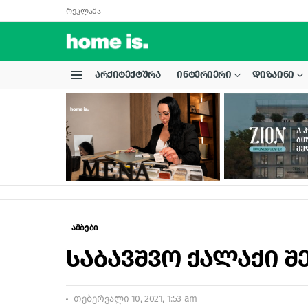
რეკლამა
ᲐᲠᲥᲘᲢᲔᲥᲢᲣᲠᲐ
ᲘᲜᲢᲔᲠᲘᲔᲠᲘ
ᲓᲘᲖᲐᲘᲜᲘ
Menu
LATEST
STORIES
ამბები
საბავშვო ქალაქი შ
თებერვალი 10, 2021, 1:53 am