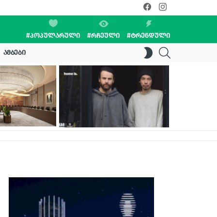
facebook
instagram
#ᲞᲝᲞᲣᲚᲐᲠᲣᲚᲘ
#ᲠᲩᲔᲣᲚᲘ
#ᲢᲠᲔᲜᲓᲣᲚᲘ
SEARCH
SWITCH
ᲐᲛᲑᲔᲑᲘ
SKIN