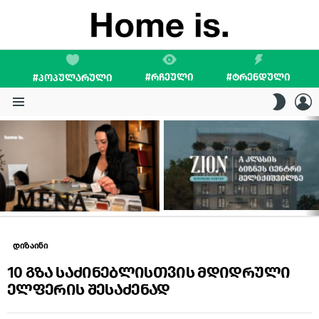
#ᲠᲩᲔᲣᲚᲘ
#ᲢᲠᲔᲜᲓᲣᲚᲘ
#ᲞᲝᲞᲣᲚᲐᲠᲣᲚᲘ
L
SWITC
SKIN
Menu
LATEST
STORIES
დიზაინი
10 გზა საძინებლისთვის მდიდრული
ელფერის შესაძენად