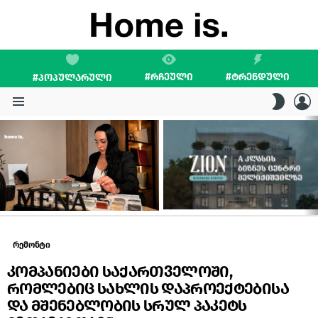
#ᲠᲩᲔᲣᲚᲘ
#ᲢᲠᲔᲜᲓᲣᲚᲘ
#ᲞᲝᲞᲣᲚᲐᲠᲣᲚᲘ
L
SWITC
SKIN
Menu
LATEST
STORIES
რემონტი
კომპანიები საქართველოში,
რომლებიც სახლის დაპროექტებისა
და მშენებლობის სრულ პაკეტს