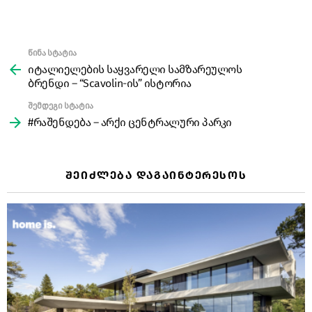
წინა სტატია
See
more
იტალიელების საყვარელი სამზარეულოს
ბრენდი – “Scavolin-ის” ისტორია
შემდეგი სტატია
#რაშენდება – არქი ცენტრალური პარკი
ᲨᲔᲘᲫᲚᲔᲑᲐ ᲓᲐᲒᲐᲘᲜᲢᲔᲠᲔᲡᲝᲡ