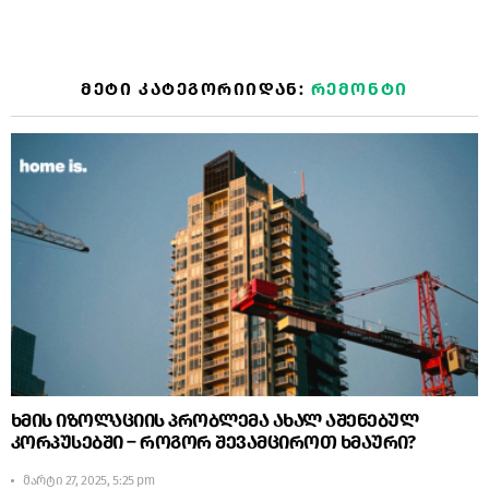
ᲛᲔᲢᲘ ᲙᲐᲢᲔᲒᲝᲠᲘᲘᲓᲐᲜ:
ᲠᲔᲛᲝᲜᲢᲘ
ხმის იზოლაციის პრობლემა ახალ აშენებულ
კორპუსებში – როგორ შევამციროთ ხმაური?
მარტი 27, 2025, 5:25 pm