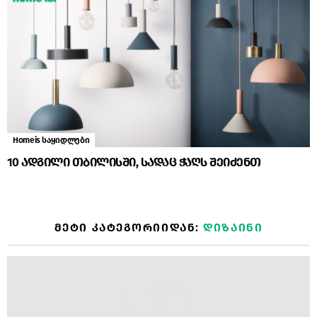
Homeis საყიდლები
10 ადგილი თბილისში, სადაც ჭაღს შეიძენთ
ᲛᲔᲢᲘ ᲙᲐᲢᲔᲒᲝᲠᲘᲘᲓᲐᲜ:
ᲓᲘᲖᲐᲘᲜᲘ