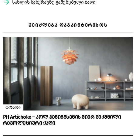
სახლის სახურავზე გაშენებული ბაღი
ᲨᲔᲘᲫᲚᲔᲑᲐ ᲓᲐᲒᲐᲘᲜᲢᲔᲠᲔᲡᲝᲡ
დიზაინი
PH Artichoke – პოლ ჰენინგსენის მიერ შექმნილი
რევოლუციური ჭაღი