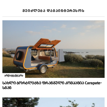
ᲨᲔᲘᲫᲚᲔᲑᲐ ᲓᲐᲒᲐᲘᲜᲢᲔᲠᲔᲡᲝᲡ
არქიტექტურა
სახლი ბორბლებზე ფრანგული კომპანია Carapate-
სგან