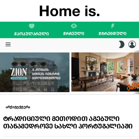
#ᲠᲩᲔᲣᲚᲘ
#ᲢᲠᲔᲜᲓᲣᲚᲘ
#ᲞᲝᲞᲣᲚᲐᲠᲣᲚᲘ
L
SWITC
SKIN
Menu
LATEST
STORIES
არქიტექტურა
ტრადიციული მეთოდით აგებული
თანამედროვე სახლი პორტუგალიაში