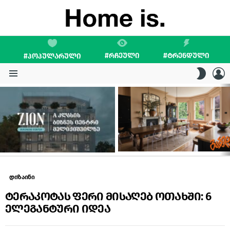
#ᲠᲩᲔᲣᲚᲘ
#ᲢᲠᲔᲜᲓᲣᲚᲘ
#ᲞᲝᲞᲣᲚᲐᲠᲣᲚᲘ
L
SWITC
SKIN
Menu
LATEST
STORIES
დიზაინი
ტერაკოტას ფერი მისაღებ ოთახში: 6
ელეგანტური იდეა