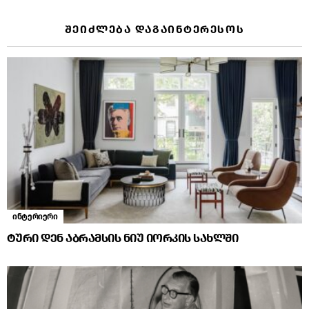
ᲨᲔᲘᲫᲚᲔᲑᲐ ᲓᲐᲒᲐᲘᲜᲢᲔᲠᲔᲡᲝᲡ
ინტერიერი
ტური დენ აბრამსის ნიუ იორკის სახლში