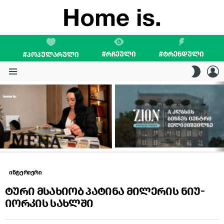
#ᲠᲩᲔᲣᲚᲘ
#ᲢᲠᲔᲜᲓᲣᲚᲘ
#ᲞᲝᲞᲣᲚᲐᲠᲣᲚᲘ
L
SWITC
SKIN
Menu
LATEST
STORIES
ინტერიერი
ტური მსახიობ პატინა მილერის ნიუ-
იორკის სახლში