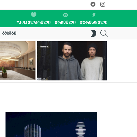
facebook
instagram
#ᲞᲝᲞᲣᲚᲐᲠᲣᲚᲘ
#ᲠᲩᲔᲣᲚᲘ
#ᲢᲠᲔᲜᲓᲣᲚᲘ
SEARCH
SWITCH
ᲐᲛᲑᲔᲑᲘ
SKIN