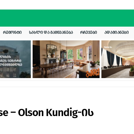
ᲠᲔᲛᲝᲜᲢᲘ
ᲡᲐᲮᲚᲘ ᲓᲐ ᲒᲐᲛᲬᲕᲐᲜᲔᲑᲐ
ᲠᲩᲔᲕᲔᲑᲘ
ᲐᲓᲐᲛᲘᲐᲜᲔᲑᲘ
se – Olson Kundig-ის