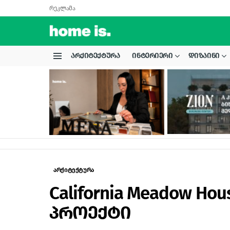
რეკლამა
ᲐᲠᲥᲘᲢᲔᲥᲢᲣᲠᲐ
ᲘᲜᲢᲔᲠᲘᲔᲠᲘ
ᲓᲘᲖᲐᲘᲜᲘ
Menu
LATEST
STORIES
არქიტექტურა
California Meadow Hou
პროექტი