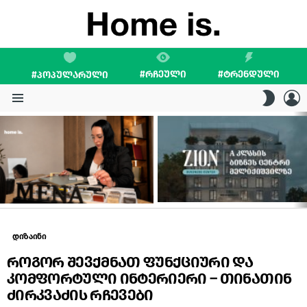
#ᲠᲩᲔᲣᲚᲘ
#ᲢᲠᲔᲜᲓᲣᲚᲘ
#ᲞᲝᲞᲣᲚᲐᲠᲣᲚᲘ
L
SWITC
SKIN
Menu
LATEST
STORIES
დიზაინი
როგორ შევქმნათ ფუნქციური და
კომფორტული ინტერიერი – თინათინ
ძირკვაძის რჩევები