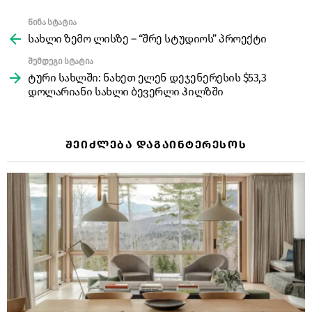
წინა სტატია
See
more
სახლი ზემო ლისზე – “შრე სტუდიოს” პროექტი
შემდეგი სტატია
ტური სახლში: ნახეთ ელენ დეჯენერესის $53,3
დოლარიანი სახლი ბევერლი ჰილზში
ᲨᲔᲘᲫᲚᲔᲑᲐ ᲓᲐᲒᲐᲘᲜᲢᲔᲠᲔᲡᲝᲡ