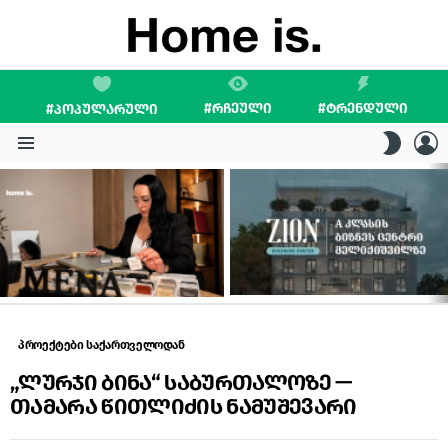
#ᲠᲩᲔᲣᲚᲘ
#ᲢᲠᲔᲜᲓᲣᲚᲘ
#ᲞᲝᲞᲣᲚᲐᲠᲣᲚᲘ
L
SWITC
SKIN
Menu
LATEST
STORIES
პროექტები საქართველოდან
„ლურჯი ბინა“ საბურთალოზე —
თამარა წითლიძის ნამუშევარი